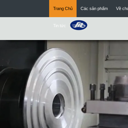
Trang Chủ
Các sản phẩm
Về chú
Thiết bị cứu hộ lũ lụt
Tin tức
Cầu thép giàn