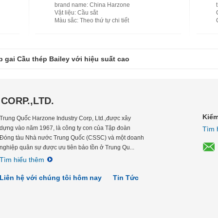
brand name
: China Harzone
Vật liệu
: Cầu sắt
Màu sắc
: Theo thứ tự chi tiết
p gai Cầu thép Bailey với hiệu suất cao
CORP.,LTD.
Kiểm
Trung Quốc Harzone Industry Corp, Ltd.,được xây
dựng vào năm 1967, là công ty con của Tập đoàn
Tìm 
Đóng tàu Nhà nước Trung Quốc (CSSC) và một doanh
nghiệp quân sự được ưu tiên bảo tồn ở Trung Qu...
Tìm hiểu thêm
Liên hệ với chúng tôi hôm nay
Tin Tức