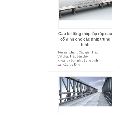
Nhà Modular thép
Cầu bê tông thép lắp ráp cầu
cố định cho các nhịp trung
bình
Tên sản phẩm
: Cầu giàn thép
Vật chất
: thép tiền chế
Khoảng cách
: nhịp trung bình
sàn cầu
: bê tông
Thiết bị cứu hộ lũ lụt