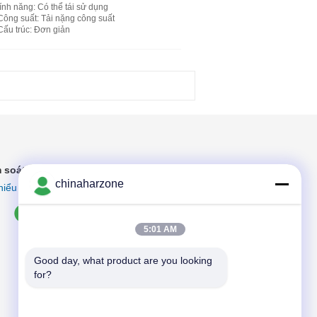
tính năng
: Có thể tái sử dụng
Công suất
: Tải nặng công suất
Cấu trúc
: Đơn giản
 soát chất lượng
chinaharzone
hiểu thêm
5:01 AM
Good day, what product are you looking 
for?