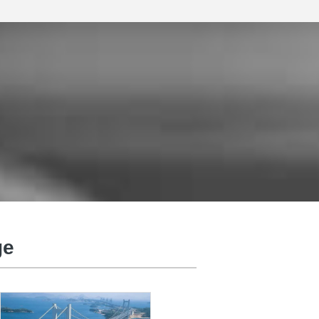
Ống thép sóng
ge