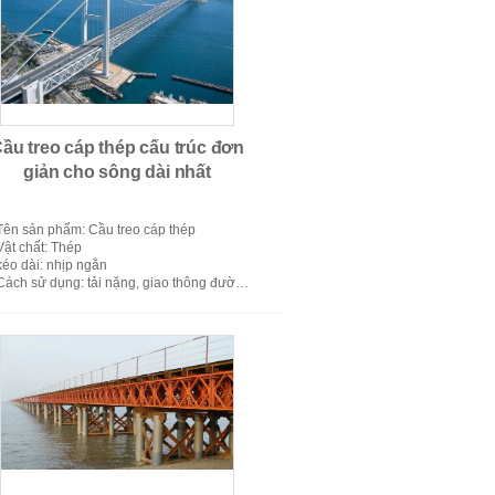
o thông vận tải Trailer bán
ầu treo cáp thép cấu trúc đơn
giản cho sông dài nhất
Tên sản phẩm
: Cầu treo cáp thép
Vật chất
: Thép
kéo dài
: nhịp ngắn
Cách sử dụng
: tải nặng, giao thông đường sắt
Modular Steel Bridge