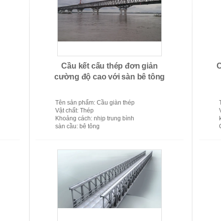
Lưới đánh cá thương mại
Gia
Cầu kết cấu thép đơn giản
C
cường độ cao với sàn bê tông
Tên sản phẩm
: Cầu giàn thép
Vật chất
: Thép
Khoảng cách
: nhịp trung bình
sàn cầu
: bê tông
Cầu thép giàn