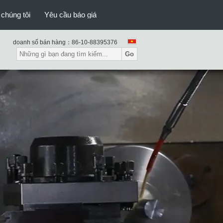
 chúng tôi
Yêu cầu báo giá
Modular Steel Bridge
doanh số bán hàng：
86-10-88395376
Go
Cầu Bailey